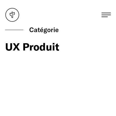
Ouvri
Ouvri
Ouvri
Catégorie
UX Produit