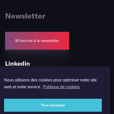
Newsletter
M’inscrire à la newsletter
Linkedin
Twitter
Nous utilisons des cookies pour optimiser notre site
Instagram
web et notre service.
Politique de cookies
Facebook
Tout accepter