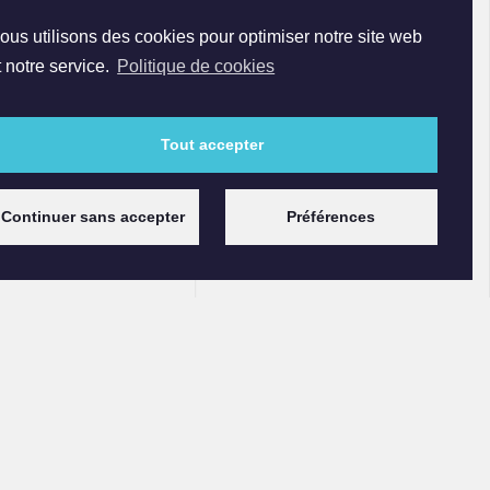
Spécialiste en référencement
ous utilisons des cookies pour optimiser notre site web
naturel (SEO) & search Ads (SEA /
t notre service.
Politique de cookies
Google Ads / Bing Ads,...). Agence
certifiée : Google Partner Premier,
Tout accepter
Microsoft Advertising Partner,
Facebook Marketing Partner.
Content, social media,
Continuer sans accepter
Préférences
automation marketing