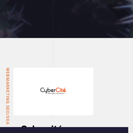
WEBMARKETING SEO/SEA
Cybercité