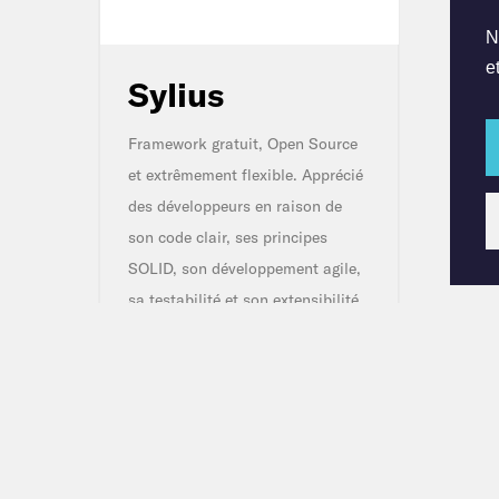
N
e
Sylius
Framework gratuit, Open Source
et extrêmement flexible. Apprécié
des développeurs en raison de
son code clair, ses principes
SOLID, son développement agile,
sa testabilité et son extensibilité.